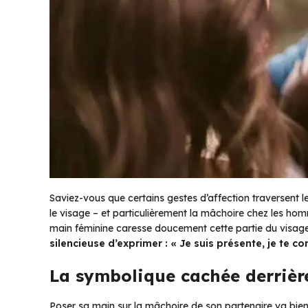
Saviez-vous que certains gestes d’affection traversent 
le visage – et particulièrement la mâchoire chez les ho
main féminine caresse doucement cette partie du visage,
silencieuse d’exprimer : « Je suis présente, je te c
La symbolique cachée derrièr
Poser sa main sur la mâchoire de son partenaire va bien