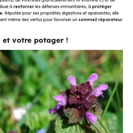
ydants, de vitamines (particulièrement la vitamine C) et de
ribue à
renforcer
les défenses immunitaires, à
protéger
ne
. Réputée pour ses propriétés digestives et apaisantes, elle
uent même des vertus pour favoriser un
sommeil réparateur
 et votre potager !