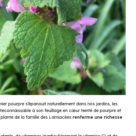
amier pourpre s’épanouit naturellement dans nos jardins, les
. Reconnaissable à son feuillage en cœur teinté de pourpre et
e plante de la famille des Lamiacées
renferme une richesse