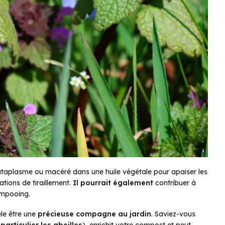
cataplasme ou macéré dans une huile végétale pour apaiser les
ations de tiraillement.
Il pourrait également
contribuer à
hampooing.
èle être une
précieuse compagne au jardin
. Saviez-vous
particulier les abeilles
), enrichit votre compost et peut