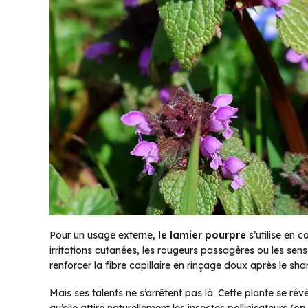
Pour un usage externe,
le lamier pourpre
s’utilise en 
irritations cutanées, les rougeurs passagères ou les sens
renforcer la fibre capillaire en rinçage doux après le s
Mais ses talents ne s’arrêtent pas là. Cette plante se rév
qu’elle attire naturellement les insectes pollinisateurs (
en 