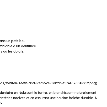
ans un petit bol.
mblable à un dentifrice.
s ou les doigts.
oads/Whiten-Teeth-and-Remove-Tartar-e1741070849912.png)
ntaire en réduisant le tartre, en blanchissant naturellement
actéries nocives et en assurant une haleine fraîche durable. À
ux.