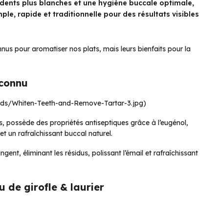
dents plus blanches et une hygiène buccale optimale,
le, rapide et traditionnelle pour des résultats visibles
connus pour aromatiser nos plats, mais leurs bienfaits pour la
éconnu
ads/Whiten-Teeth-and-Remove-Tartar-3.jpg)
s, possède des propriétés antiseptiques grâce à l’eugénol,
t un rafraîchissant buccal naturel.
gent, éliminant les résidus, polissant l’émail et rafraîchissant
 de girofle & laurier