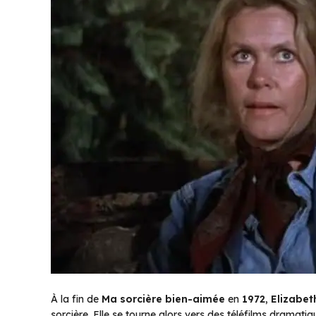
À la fin de
Ma sorcière bien-aimée
en
1972
,
Elizabe
sorcière. Elle se tourne alors vers des téléfilms dramat