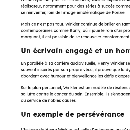
réalisateur, notamment pour des séries à succès comme
se réinventer, loin de l’image emblématique de Fonzie.
Mais ce n’est pas tout. Winkler continue de briller en ta
contemporaines comme Barry, où il joue le rôle d’un pro
marquant, il est possible de se renouveler constamment
Un écrivain engagé et un h
En parallèle à sa carrière audiovisuelle, Henry Winkler se 
souvent inspirés par son propre vécu, il prouve que la dy
abordent avec humour et bienveillance les défis d’appre
Sur le plan personnel, Winkler est un modèle de résilien
sa lutte contre le cancer du sein. Ensemble, ils s’engagent
au service de nobles causes.
Un exemple de persévérance
L’histoire de Henry Winkler est celle d’un homme qui n’a ja