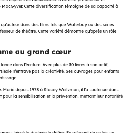
 MacGyver. Cette diversification témoigne de sa capacité à
nt qu’acteur dans des films tels que Waterboy ou des séries
fesseur de théâtre. Cette variété démontre qu’après un rôle
.
omme au grand cœur
lance dans l’écriture. Avec plus de 30 livres à son actif,
slexie n’entrave pas la créativité. Ses ouvrages pour enfants
ntissage.
ce. Marié depuis 1978 à Stacey Weitzman, il l’a soutenue dans
 pour la sensibilisation et la prévention, mettant leur notoriété
mais laissé la dyslexie le définir. En refusant de se laisser