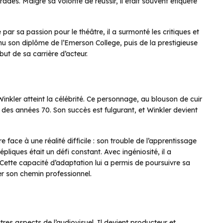
rades. Malgré sa volonté de réussir, il était souvent étiqueté
ar sa passion pour le théâtre, il a surmonté les critiques et
enu son diplôme de l’Emerson College, puis de la prestigieuse
ut de sa carrière d’acteur.
kler atteint la célébrité. Ce personnage, au blouson de cuir
 des années 70. Son succès est fulgurant, et Winkler devient
face à une réalité difficile : son trouble de l’apprentissage
liques était un défi constant. Avec ingéniosité, il a
 Cette capacité d’adaptation lui a permis de poursuivre sa
ter son chemin professionnel.
tres aspects de l’audiovisuel. Il devient producteur et