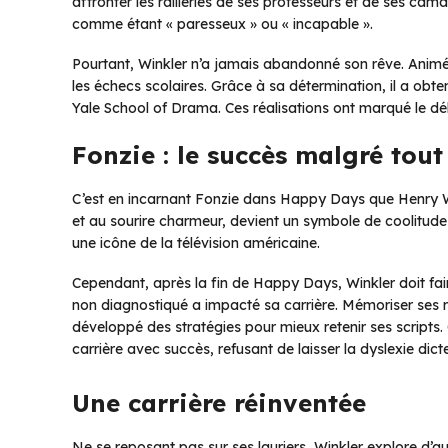
affronter les railleries de ses professeurs et de ses cama
comme étant « paresseux » ou « incapable ».
Pourtant, Winkler n’a jamais abandonné son rêve. Animé p
les échecs scolaires. Grâce à sa détermination, il a obt
Yale School of Drama. Ces réalisations ont marqué le déb
Fonzie : le succès malgré tout
C’est en incarnant Fonzie dans Happy Days que Henry Win
et au sourire charmeur, devient un symbole de coolitude
une icône de la télévision américaine.
Cependant, après la fin de Happy Days, Winkler doit faire 
non diagnostiqué a impacté sa carrière. Mémoriser ses rép
développé des stratégies pour mieux retenir ses scripts.
carrière avec succès, refusant de laisser la dyslexie dic
Une carrière réinventée
Ne se reposant pas sur ses lauriers, Winkler explore d’au