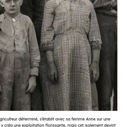
griculteur déterminé, s’établit avec sa femme Anne sur une
l y créa une exploitation florissante, mais cet isolement devint