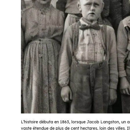
L’histoire débuta en 1863, lorsque Jacob Langston, un a
vaste étendue de plus de cent hectares, loin des villes. I