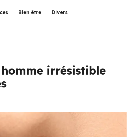
ces
Bien être
Divers
n homme irrésistible
es