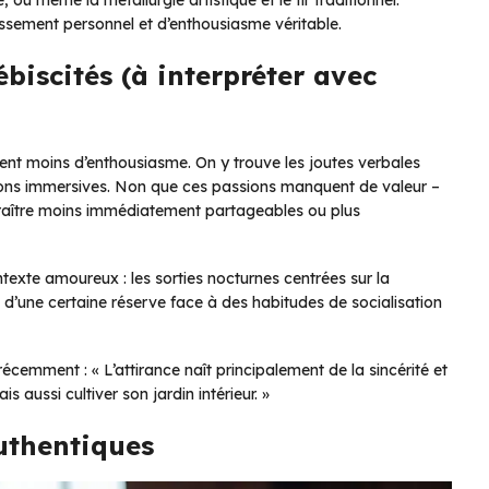
 ou même la métallurgie artistique et le tir traditionnel.
issement personnel et d’enthousiasme véritable.
ébiscités (à interpréter avec
èrent moins d’enthousiasme. On y trouve les joutes verbales
ations immersives. Non que ces passions manquent de valeur –
 paraître moins immédiatement partageables ou plus
exte amoureux : les sorties nocturnes centrées sur la
d’une certaine réserve face à des habitudes de socialisation
écemment : « L’attirance naît principalement de la sincérité et
s aussi cultiver son jardin intérieur. »
authentiques