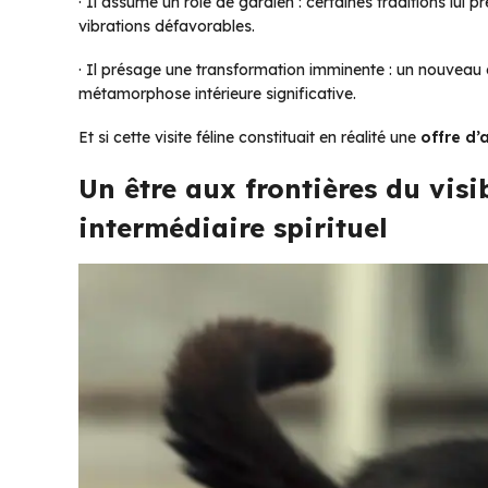
· Il assume un rôle de gardien : certaines traditions lui 
vibrations défavorables.
· Il présage une transformation imminente : un nouveau c
métamorphose intérieure significative.
Et si cette visite féline constituait en réalité une
offre d
Un être aux frontières du visi
intermédiaire spirituel