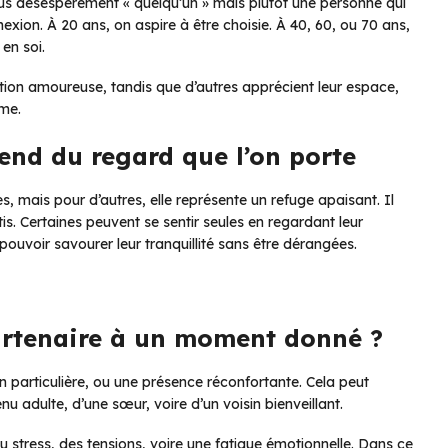
lus désespérément « quelqu’un » mais plutôt une personne qui
nexion. À 20 ans, on aspire à être choisie. À 40, 60, ou 70 ans,
en soi.
tion amoureuse, tandis que d’autres apprécient leur espace,
ime.
pend du regard que l’on porte
, mais pour d’autres, elle représente un refuge apaisant. Il
is. Certaines peuvent se sentir seules en regardant leur
pouvoir savourer leur tranquillité sans être dérangées.
partenaire à un moment donné ?
n particulière, ou une présence réconfortante. Cela peut
 adulte, d’une sœur, voire d’un voisin bienveillant.
stress, des tensions, voire une fatigue émotionnelle. Dans ce