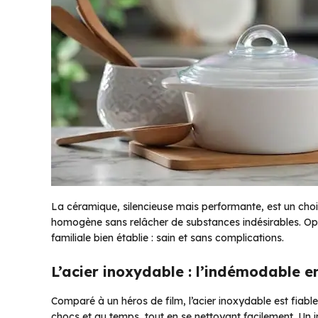
La céramique, silencieuse mais performante, est un choix
homogène sans relâcher de substances indésirables. Opt
familiale bien établie : sain et sans complications.
L’acier inoxydable : l’indémodable en
Comparé à un héros de film, l’acier inoxydable est fiable e
chocs et au temps, tout en se nettoyant facilement. Un 