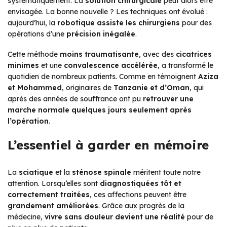
systématiquement. La
solution chirurgicale
peut alors être
envisagée. La bonne nouvelle ? Les techniques ont évolué :
aujourd’hui, la
robotique assiste les chirurgiens
pour des
opérations d’une
précision inégalée
.
Cette méthode
moins traumatisante
, avec des
cicatrices
minimes
et une
convalescence accélérée
, a transformé le
quotidien de nombreux patients. Comme en témoignent
Aziza
et Mohammed
, originaires de
Tanzanie et d’Oman
, qui
après des années de souffrance ont pu
retrouver une
marche normale quelques jours seulement après
l’opération
.
L’essentiel à garder en mémoire
La
sciatique
et la
sténose spinale
méritent toute notre
attention. Lorsqu’elles sont
diagnostiquées tôt et
correctement traitées
, ces affections peuvent être
grandement améliorées
. Grâce aux progrès de la
médecine,
vivre sans douleur devient une réalité
pour de