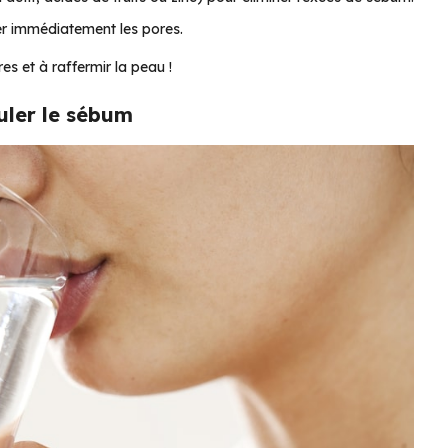
er immédiatement les pores.
es et à raffermir la peau !
uler le sébum