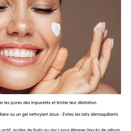
les pores des impuretés et limiter leur dilatation.
aire ou un gel nettoyant doux : Évitez les laits démaquillants
ctif, acides de fruits ou zinc) pour éliminer l’excès de sébum.