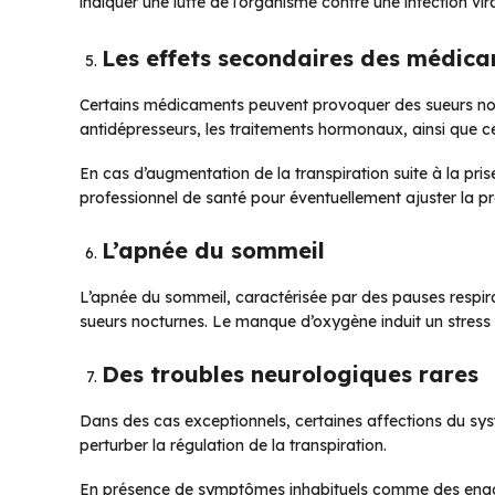
indiquer une lutte de l’organisme contre une infection vir
Les effets secondaires des médic
Certains médicaments peuvent provoquer des sueurs noc
antidépresseurs, les traitements hormonaux, ainsi que ce
En cas d’augmentation de la transpiration suite à la pr
professionnel de santé pour éventuellement ajuster la pr
L’apnée du sommeil
L’apnée du sommeil, caractérisée par des pauses respira
sueurs nocturnes. Le manque d’oxygène induit un stress 
Des troubles neurologiques rares
Dans des cas exceptionnels, certaines affections du sy
perturber la régulation de la transpiration.
En présence de symptômes inhabituels comme des engour