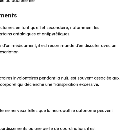
ale ou bactérienne.
aments
turnes en tant qu’effet secondaire, notamment les
rtains antalgiques et antipyrétiques.
ise d’un médicament, il est recommandé d’en discuter avec un
escription.
toires involontaires pendant la nuit, est souvent associée aux
corporel qui déclenche une transpiration excessive.
stème nerveux telles que la neuropathie autonome peuvent
dissements ou une perte de coordination, il est