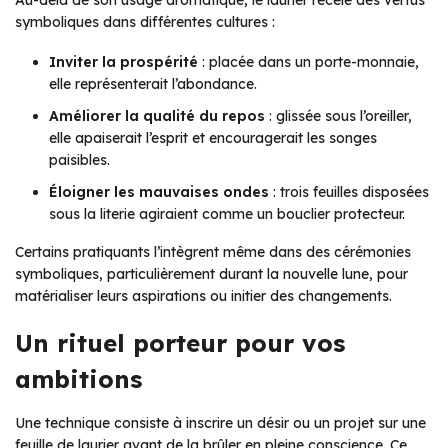
Au-delà de son usage aromatique, le laurier recèle des vertus
symboliques dans différentes cultures :
Inviter la prospérité
: placée dans un porte-monnaie,
elle représenterait l’abondance.
Améliorer la qualité du repos
: glissée sous l’oreiller,
elle apaiserait l’esprit et encouragerait les songes
paisibles.
Éloigner les mauvaises ondes
: trois feuilles disposées
sous la literie agiraient comme un bouclier protecteur.
Certains pratiquants l’intègrent même dans des cérémonies
symboliques, particulièrement durant la nouvelle lune, pour
matérialiser leurs aspirations ou initier des changements.
Un rituel porteur pour vos
ambitions
Une technique consiste à inscrire un désir ou un projet sur une
feuille de laurier avant de la brûler en pleine conscience. Ce