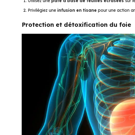
Utilisez une
pâte à base de feuilles écrasées
sur l
Privilégiez une
infusion en tisane
pour une action an
Protection et détoxification du foie