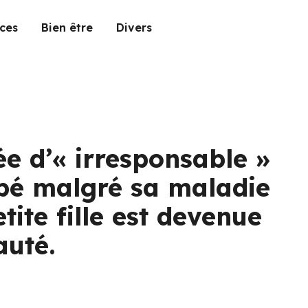
ces
Bien être
Divers
e d’« irresponsable »
bé malgré sa maladie
ite fille est devenue
auté.