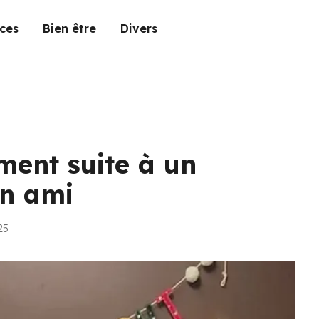
ces
Bien être
Divers
ent suite à un
un ami
25