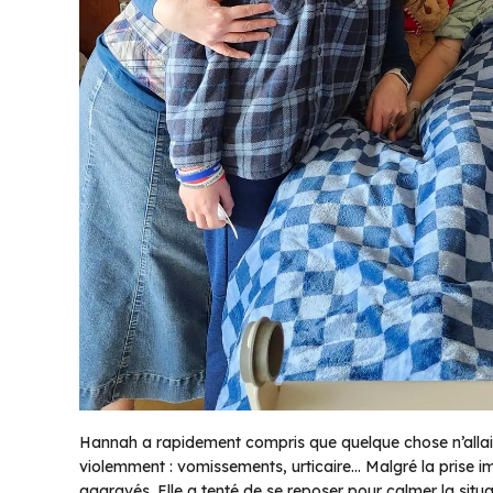
Hannah a rapidement compris que quelque chose n’allai
violemment : vomissements, urticaire… Malgré la prise 
aggravés. Elle a tenté de se reposer pour calmer la situa