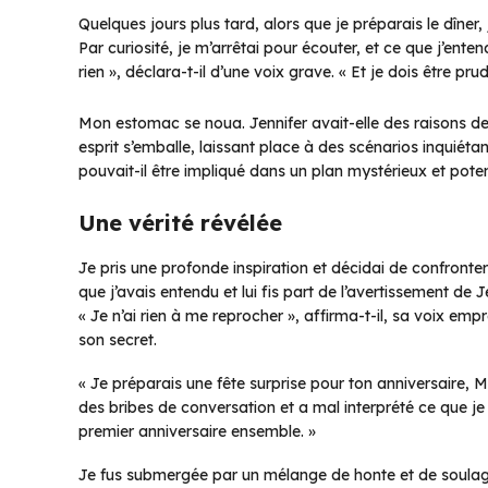
Quelques jours plus tard, alors que je préparais le dîner, 
Par curiosité, je m’arrêtai pour écouter, et ce que j’ent
rien », déclara-t-il d’une voix grave. « Et je dois être p
Mon estomac se noua. Jennifer avait-elle des raisons d
esprit s’emballe, laissant place à des scénarios inquié
pouvait-il être impliqué dans un plan mystérieux et pot
Une vérité révélée
Je pris une profonde inspiration et décidai de confronter 
que j’avais entendu et lui fis part de l’avertissement de Je
« Je n’ai rien à me reprocher », affirma-t-il, sa voix empre
son secret.
« Je préparais une fête surprise pour ton anniversaire, M
des bribes de conversation et a mal interprété ce que je 
premier anniversaire ensemble. »
Je fus submergée par un mélange de honte et de soulag