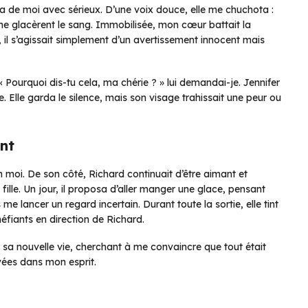
cha de moi avec sérieux. D’une voix douce, elle me chuchota :
e glacèrent le sang. Immobilisée, mon cœur battait la
l s’agissait simplement d’un avertissement innocent mais
« Pourquoi dis-tu cela, ma chérie ? » lui demandai-je. Jennifer
e. Elle garda le silence, mais son visage trahissait une peur ou
nt
n moi. De son côté, Richard continuait d’être aimant et
fille. Un jour, il proposa d’aller manger une glace, pensant
me lancer un regard incertain. Durant toute la sortie, elle tint
iants en direction de Richard.
 sa nouvelle vie, cherchant à me convaincre que tout était
vées dans mon esprit.