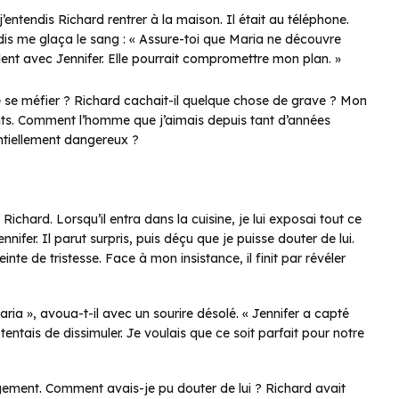
j’entendis Richard rentrer à la maison. Il était au téléphone.
endis me glaça le sang : « Assure-toi que Maria ne découvre
rudent avec Jennifer. Elle pourrait compromettre mon plan. »
e se méfier ? Richard cachait-il quelque chose de grave ? Mon
tants. Comment l’homme que j’aimais depuis tant d’années
entiellement dangereux ?
Richard. Lorsqu’il entra dans la cuisine, je lui exposai tout ce
nnifer. Il parut surpris, puis déçu que je puisse douter de lui.
inte de tristesse. Face à mon insistance, il finit par révéler
aria », avoua-t-il avec un sourire désolé. « Jennifer a capté
tentais de dissimuler. Je voulais que ce soit parfait pour notre
ement. Comment avais-je pu douter de lui ? Richard avait