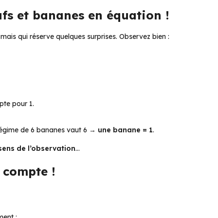
ufs et bananes en équation !
ais qui réserve quelques surprises. Observez bien :
te pour 1.
 régime de 6 bananes vaut 6 →
une banane = 1
.
 sens de l’observation
…
l compte !
ment :