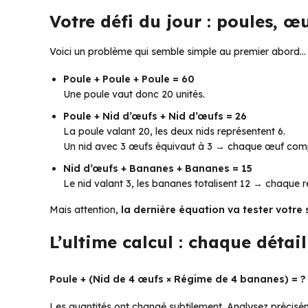
Votre défi du jour : poules, œ
Voici un problème qui semble simple au premier abord… m
Poule + Poule + Poule = 60
Une poule vaut donc 20 unités.
Poule + Nid d’œufs + Nid d’œufs = 26
La poule valant 20, les deux nids représentent 6.
Un nid avec 3 œufs équivaut à 3 → chaque œuf comp
Nid d’œufs + Bananes + Bananes = 15
Le nid valant 3, les bananes totalisent 12 → chaque
Mais attention,
la dernière équation va tester votre
L’ultime calcul : chaque détai
Poule + (Nid de 4 œufs × Régime de 4 bananes) = ?
Les quantités ont changé subtilement. Analysez précisé