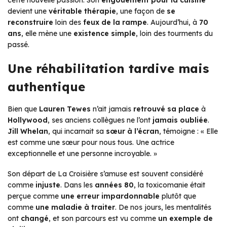
cette nouvelle passion. Son
engouement pour la cuisine
devient une
véritable thérapie
, une façon de
se
reconstruire
loin des
feux de la rampe
. Aujourd’hui, à
70
ans
, elle mène une
existence simple
, loin des tourments du
passé.
Une réhabilitation tardive mais
authentique
Bien que
Lauren Tewes
n’ait jamais
retrouvé sa place
à
Hollywood
, ses anciens collègues ne l’ont
jamais oubliée
.
Jill Whelan
, qui incarnait sa
sœur à l’écran
, témoigne :
« Elle
est comme une sœur pour nous tous. Une actrice
exceptionnelle et une personne incroyable. »
Son départ de
La Croisière s’amuse
est souvent considéré
comme
injuste
. Dans les
années 80
, la toxicomanie était
perçue comme
une erreur impardonnable
plutôt que
comme
une maladie à traiter
. De nos jours, les mentalités
ont
changé
, et son parcours est vu comme
un exemple de