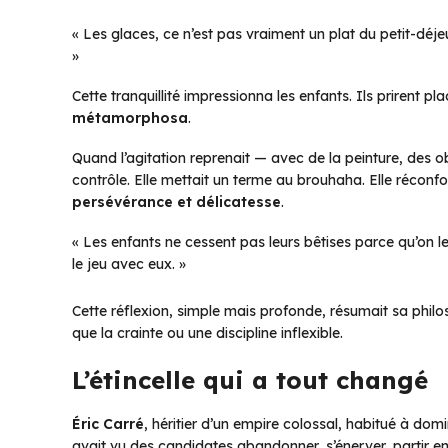
« Les glaces, ce n’est pas vraiment un plat du petit-déje
»
Cette tranquillité impressionna les enfants. Ils prirent p
métamorphosa
.
Quand l’agitation reprenait — avec de la peinture, des 
contrôle. Elle mettait un terme au brouhaha. Elle réconforta
persévérance et délicatesse
.
« Les enfants ne cessent pas leurs bêtises parce qu’on l
le jeu avec eux. »
Cette réflexion, simple mais profonde, résumait sa philo
que la crainte ou une discipline inflexible.
L’étincelle qui a tout changé
Éric Carré
, héritier d’un empire colossal, habitué à dom
avait vu des candidates abandonner, s’énerver, partir en