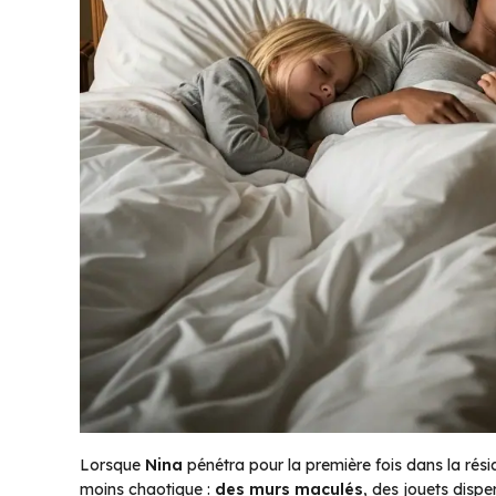
Lorsque
Nina
pénétra pour la première fois dans la réside
moins chaotique :
des murs maculés
, des jouets disper