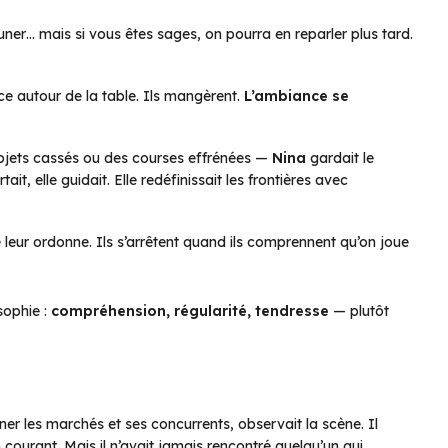
uner… mais si vous êtes sages, on pourra en reparler plus tard.
lace autour de la table. Ils mangèrent.
L’ambiance se
objets cassés ou des courses effrénées —
Nina
gardait le
it, elle guidait. Elle redéfinissait les frontières avec
e leur ordonne. Ils s’arrêtent quand ils comprennent qu’on joue
sophie :
compréhension, régularité, tendresse
— plutôt
iner les marchés et ses concurrents, observait la scène. Il
 courant. Mais il n’avait jamais rencontré quelqu’un qui